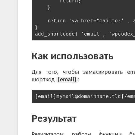
        return;

    }

    return '<a href="mailto:' . 
}

Как использовать
Для того, чтобы замаскировать em
шорткод
[email]
:
Результат
Результатом работы функции б