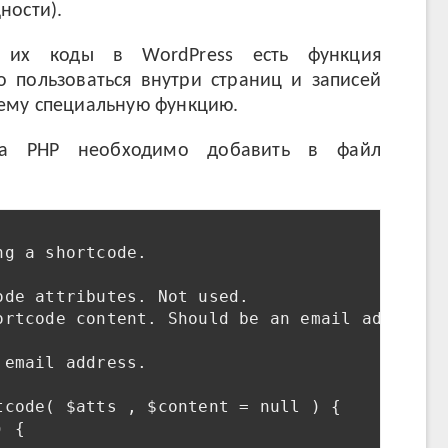
ности).
 их коды в WordPress есть функция
 пользоваться внутри страниц и записей
ему специальную функцию.
на PHP необходимо добавить в файл
g a shortcode.

de attributes. Not used.

ortcode content. Should be an email address.

email address. 

code( $atts , $content = null ) {

 {
