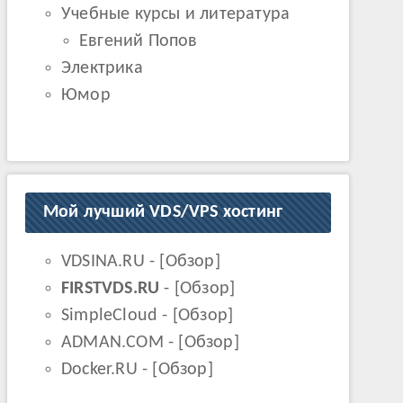
Учебные курсы и литература
Евгений Попов
 $content ) . '</a>';

Электрика
Юмор
Мой лучший VDS/VPS хостинг
VDSINA.RU
- [
Обзор
]
FIRSTVDS.RU
- [
Обзор
]
SimpleCloud
- [
Обзор
]
ADMAN.COM
- [
Обзор
]
Docker.RU
- [
Обзор
]