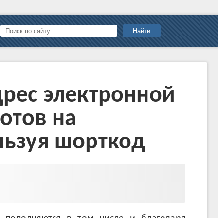
Найти
дрес электронной
отов на
льзуя шорткод