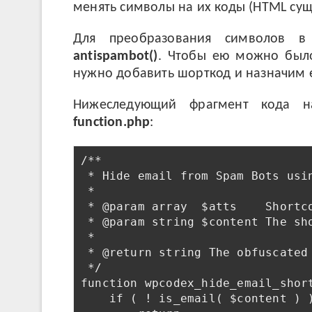
менять символы на их коды (HTML сущ
Для преобразования символов в
antispambot()
. Чтобы ею можно было
нужно добавить шорткод и назначим 
Нижеследующий фрагмент кода 
function.php
:
/**

 * Hide email from Spam Bots usin
 *

 * @param array  $atts    Shortco
 * @param string $content The sh
 *

 * @return string The obfuscated 
 */

function wpcodex_hide_email_short
    if ( ! is_email( $content ) )