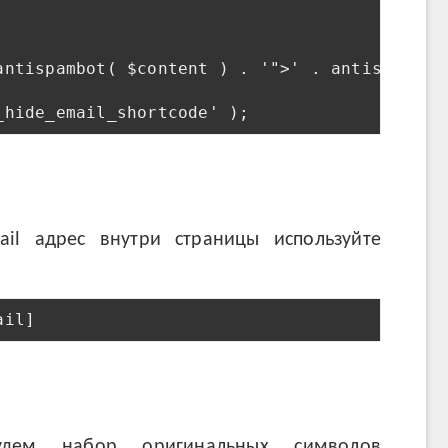
antispambot( $content ) . '">' . antispambot(
ail адрес внутри страницы используйте
удем набор оригинальных символов