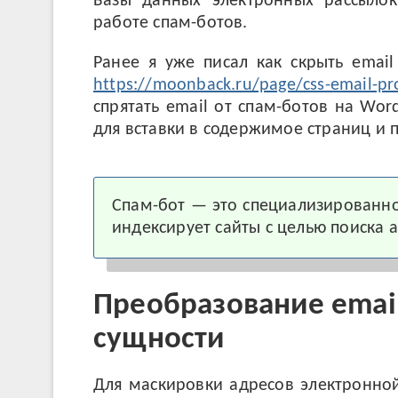
Базы данных электронных рассылок
работе спам-ботов.
Ранее я уже писал как скрыть email
https://moonback.ru/page/css-email-pr
спрятать email от спам-ботов на Word
для вставки в содержимое страниц и п
Спам-бот — это специализированн
индексирует сайты с целью поиска 
Преобразование emai
сущности
Для маскировки адресов электронной