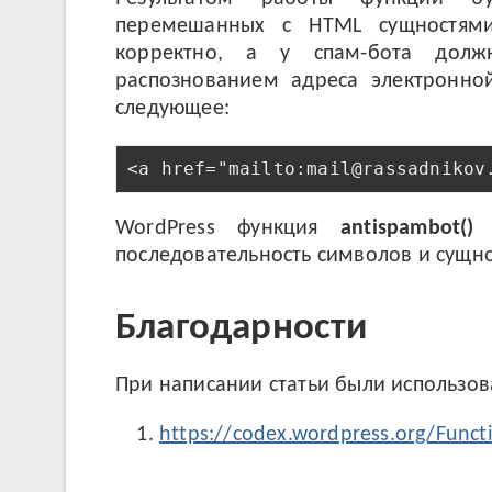
перемешанных с HTML сущностями
корректно, а у спам-бота дол
распознованием адреса электронно
следующее:
WordPress функция
antispambot()
п
последовательность символов и сущно
Благодарности
При написании статьи были использо
https://codex.wordpress.org/Func