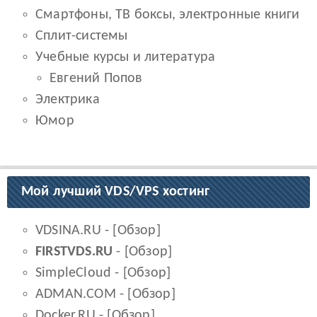
Смартфоны, ТВ боксы, электронные книги
Сплит-системы
Учебные курсы и литература
Евгений Попов
Электрика
Юмор
Мой лучший VDS/VPS хостинг
VDSINA.RU
- [
Обзор
]
FIRSTVDS.RU
- [
Обзор
]
SimpleCloud
- [
Обзор
]
ADMAN.COM
- [
Обзор
]
Docker.RU
- [
Обзор
]