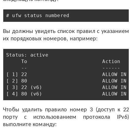
Вы должны увидеть список правил с указанием
их порядковых номеров, например:
Status: active

     To                         Action    
     --                         ------    
[ 1] 22                         ALLOW IN  
[ 2] 80                         ALLOW IN  
[ 3] 22 (v6)                    ALLOW IN  
Чтобы удалить правило номер 3 (доступ к 22
порту с использованием протокола IPv6)
выполните команду: