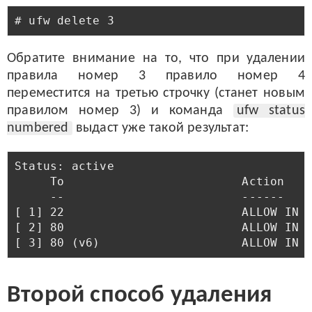
Обратите внимание на то, что при удалении
правила номер 3 правило номер 4
переместится на третью строчку (станет новым
правилом номер 3) и команда
ufw status
numbered
выдаст уже такой результат:
Status: active

     To                         Action    
     --                         ------    
[ 1] 22                         ALLOW IN  
[ 2] 80                         ALLOW IN  
Второй способ удаления