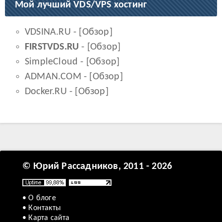
Мой лучший VDS/VPS хостинг
VDSINA.RU
- [
Обзор
]
FIRSTVDS.RU
- [
Обзор
]
SimpleCloud
- [
Обзор
]
ADMAN.COM
- [
Обзор
]
Docker.RU
- [
Обзор
]
© Юрий Рассадников, 2011 - 2026
• О блоге
• Контакты
• Карта сайта