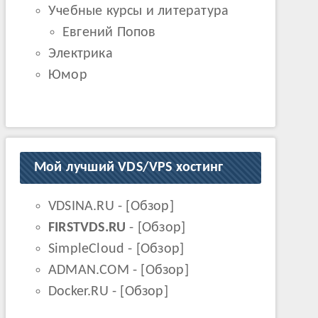
Учебные курсы и литература
Евгений Попов
Электрика
Юмор
Мой лучший VDS/VPS хостинг
VDSINA.RU
- [
Обзор
]
FIRSTVDS.RU
- [
Обзор
]
SimpleCloud
- [
Обзор
]
ADMAN.COM
- [
Обзор
]
Docker.RU
- [
Обзор
]