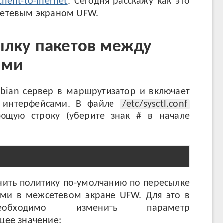
lient-to-inernet
. Сегодня расскажу как это
жсетевым экраном UFW.
ылку пакетов между
ами
bian сервер в маршрутизатор и включает
 интерфейсами. В файле
/etc/sysctl.conf
ющую строку (уберите знак # в начале
ть политику по-умолчанию по пересылке
ми в межсетевом экране UFW. Для это в
ходимо изменить параметр
щее значение: