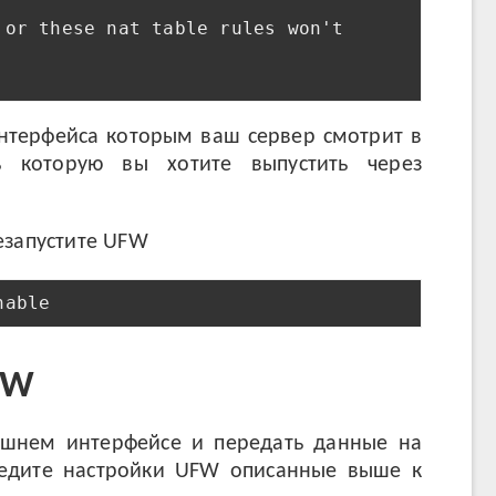
or these nat table rules won't

терфейса которым ваш сервер смотрит в
 которую вы хотите выпустить через
езапустите UFW
nable
FW
ешнем интерфейсе и передать данные на
ведите настройки UFW описанные выше к