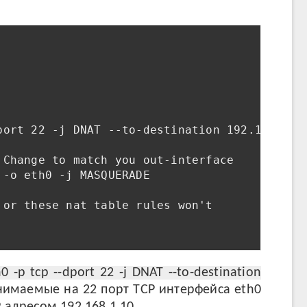
port 22 -j DNAT --to-destination 192.168.1.10
Change to match you out-interface

-o eth0 -j MASQUERADE

or these nat table rules won't

 -p tcp --dport 22 -j DNAT --to-destination
нимаемые на 22 порт TCP интерфейса eth0