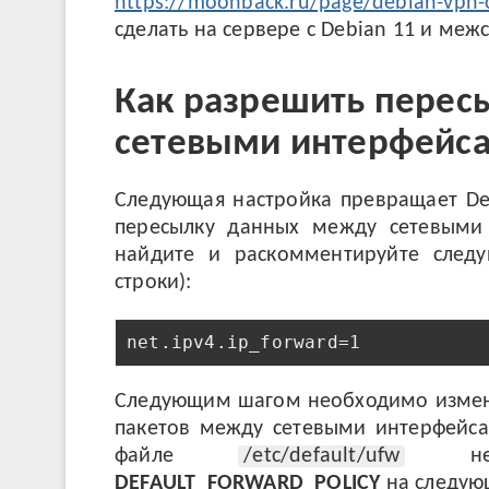
https://moonback.ru/page/debian-vpn-c
сделать на сервере с Debian 11 и ме
Как разрешить перес
сетевыми интерфейс
Следующая настройка превращает De
пересылку данных между сетевыми
найдите и раскомментируйте следу
строки):
net.ipv4.ip_forward=1
Следующим шагом необходимо измени
пакетов между сетевыми интерфейса
файле
/etc/default/ufw
необ
DEFAULT_FORWARD_POLICY
на следую