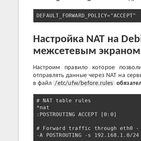
DEFAULT_FORWARD_POLICY="ACCEPT"
Настройка NAT на Deb
межсетевым экрано
Настроим правило которое позвол
отправлять данные через NAT на серв
в файл
/etc/ufw/before.rules
обязате
# NAT table rules

*nat

:POSTROUTING ACCEPT [0:0]

# Forward traffic through eth0 - 
-A POSTROUTING -s 192.168.1.0/24 