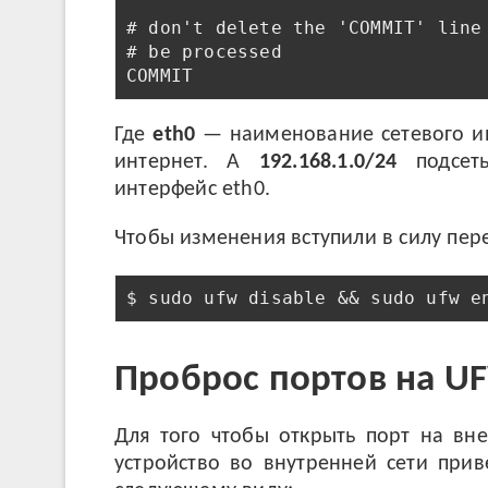
# don't delete the 'COMMIT' line 
# be processed

Где
eth0
— наименование сетевого ин
интернет. А
192.168.1.0/24
подсеть
интерфейс eth0.
Чтобы изменения вступили в силу пер
$ sudo ufw disable && sudo ufw e
Проброс портов на U
Для того чтобы открыть порт на вн
устройство во внутренней сети при