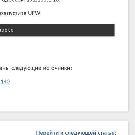
 адресом 192.168.1.10.
езапустите UFW
nable
ваны следующие источники:
5140
Перейти к следующей статье: