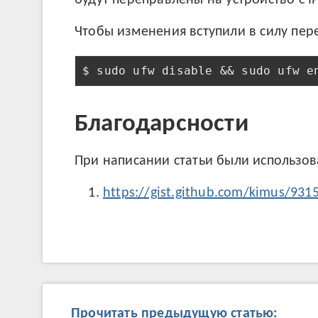
будут переправлены на устройство с IP
Чтобы изменения вступили в силу пер
$ sudo ufw disable && sudo ufw e
Благодарсности
При написании статьи были использо
https://gist.github.com/kimus/931
Прочитать предыдущую статью: