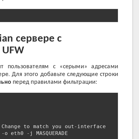
ian сервере с
м UFW
ит пользователям с «серыми» адресами
ере. Для этого добавьте следующие строки
льно
перед правилами фильтрации:
Change to match you out-interface

-o eth0 -j MASQUERADE
