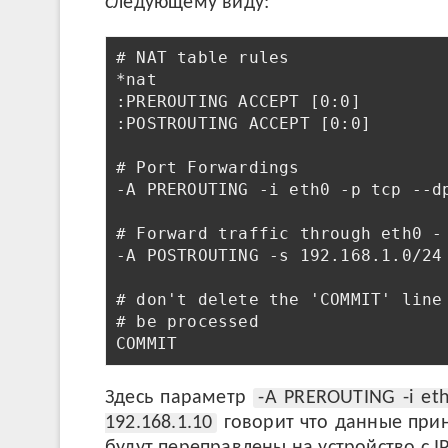
следующему виду:
# NAT table rules

*nat

:PREROUTING ACCEPT [0:0]

:POSTROUTING ACCEPT [0:0]

# Port Forwardings

-A PREROUTING -i eth0 -p tcp --d
# Forward traffic through eth0 - 
-A POSTROUTING -s 192.168.1.0/24 
# don't delete the 'COMMIT' line 
# be processed

Здесь параметр
-A PREROUTING -i eth0
192.168.1.10
говорит что данные при