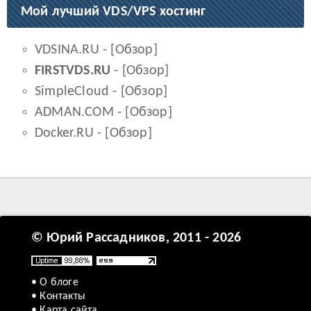
Мой лучший VDS/VPS хостинг
VDSINA.RU
- [
Обзор
]
FIRSTVDS.RU
- [
Обзор
]
SimpleCloud
- [
Обзор
]
ADMAN.COM
- [
Обзор
]
Docker.RU
- [
Обзор
]
© Юрий Рассадников, 2011 - 2026
• О блоге
• Контакты
• Карта сайта