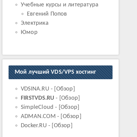
Учебные курсы и литература
Евгений Попов
Электрика
Юмор
Мой лучший VDS/VPS хостинг
VDSINA.RU
- [
Обзор
]
FIRSTVDS.RU
- [
Обзор
]
SimpleCloud
- [
Обзор
]
ADMAN.COM
- [
Обзор
]
Docker.RU
- [
Обзор
]