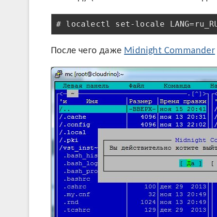
# localectl set-locale LANG=ru_R
После чего даже
Midnight Commander