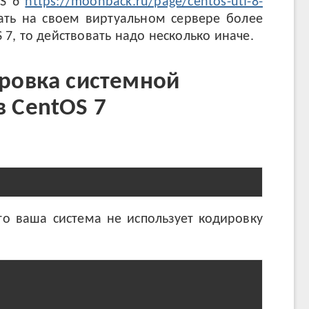
OS 6
https://moonback.ru/page/centos-utf-8-
ать на своем виртуальном сервере более
7, то действовать надо несколько иначе.
ировка системной
в CentOS 7
то ваша система не использует кодировку