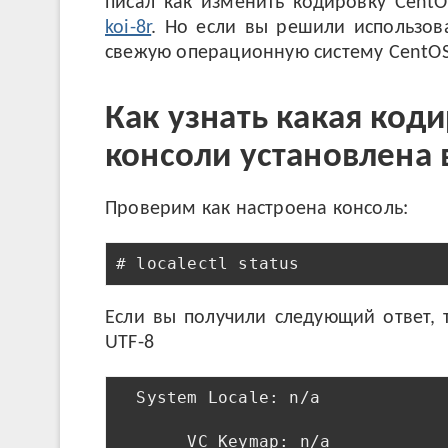
писал как изменить кодировку Cent
koi-8r
. Но если вы решили использов
свежую операционную систему CentOS 
Как узнать какая код
консоли установлена 
Проверим как настроена консоль:
# localectl status
Если вы получили следующий ответ, 
UTF-8
  System Locale: n/a

       VC Keymap: n/a
