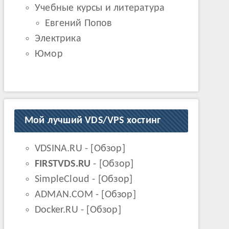
Учебные курсы и литература
Евгений Попов
Электрика
Юмор
Мой лучший VDS/VPS хостинг
VDSINA.RU
- [
Обзор
]
FIRSTVDS.RU
- [
Обзор
]
SimpleCloud
- [
Обзор
]
ADMAN.COM
- [
Обзор
]
Docker.RU
- [
Обзор
]