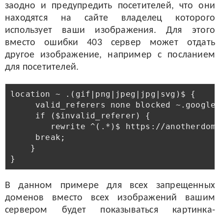
заодно и предупредить посетителей, что они
находятся на сайте владелец которого
использует ваши изображения. Для этого
вместо ошибки 403 сервер может отдать
другое изображение, например с посланием
для посетителей.
location ~ .(gif|png|jpeg|jpg|svg)$ {

     valid_referers none blocked ~.google.
     if ($invalid_referer) {

        rewrite ^(.*)$ https://anotherdoma
     break;

    }

В данном примере для всех запрещенных
доменов вместо всех изображений вашим
сервером будет показываться картинка-