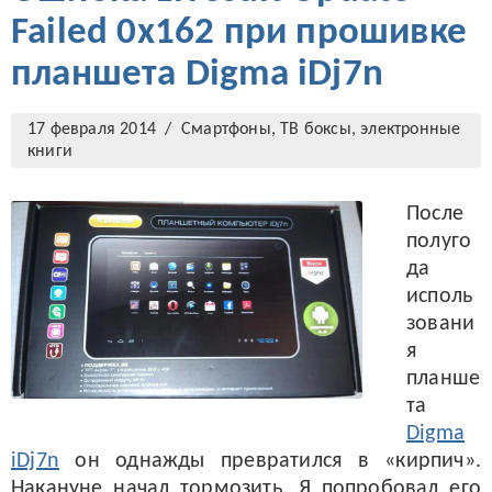
Failed 0x162 при прошивке
планшета Digma iDj7n
17 февраля 2014 /
Смартфоны, ТВ боксы, электронные
книги
После
полуго
да
исполь
зовани
я
планше
та
Digma
iDj7n
он однажды превратился в «кирпич».
Накануне начал тормозить. Я попробовал его