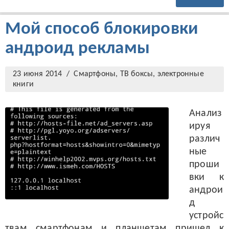
Мой способ блокировки
андроид рекламы
23 июня 2014 /
Смартфоны, ТВ боксы, электронные
книги
Анализ
ируя
различ
ные
проши
вки к
андрои
д
устройс
твам смартфонам и планшетам пришел к